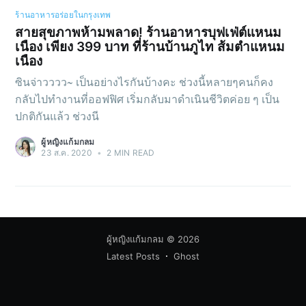
ร้านอาหารอร่อยในกรุงเทพ
สายสุขภาพห้ามพลาด! ร้านอาหารบุฟเฟ่ต์แหนม
เนือง เพียง 399 บาท ที่ร้านบ้านภูไท ส้มตำแหนม
เนือง
ซินจ่าวววว~ เป็นอย่างไรกันบ้างคะ ช่วงนี้หลายๆคนก็คง
กลับไปทำงานที่ออฟฟิศ เริ่มกลับมาดำเนินชีวิตค่อย ๆ เป็น
ปกติกันแล้ว ช่วงนี
ผู้หญิงแก้มกลม
23 ส.ค. 2020
•
2 MIN READ
ผู้หญิงแก้มกลม
© 2026
Latest Posts
Ghost