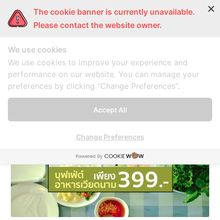
The cookie banner is currently unavailable.
ผู้หญิงแก้มกลม
การ์ตูนแก้มกลม
แก้มกลมพากิน
แก้มก
Please contact the website owner.
We use cookies
แหนมเนือง
We use cookies to improve your experience and
performance on our website. You can manage your
preferences by clicking "Change Preferences".
A collection of 1 post
Accept All
Change Preferences