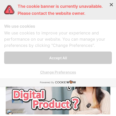
The cookie banner is currently unavailable.
ผู้หญิงแก้มกลม
การ์ตูนแก้มกลม
แก้มกลมพากิน
แก้มก
Please contact the website owner.
We use cookies
จ้างฟรีแลนซ์
We use cookies to improve your experience and
performance on our website. You can manage your
preferences by clicking "Change Preferences".
A collection of 1 post
Accept All
Change Preferences