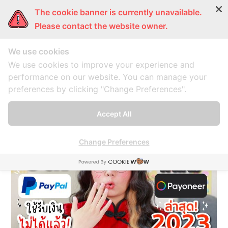
The cookie banner is currently unavailable.
ผู้หญิงแก้มกลม
การ์ตูนแก้มกลม
แก้มกลมพากิน
แก้มก
Please contact the website owner.
We use cookies
ช่องทางการรับเงินใน
We use cookies to improve your experience and
performance on our website. You can manage your
การขายภาพ
preferences by clicking "Change Preferences".
A collection of 1 post
Accept All
Change Preferences