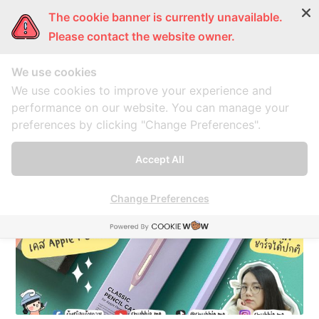
The cookie banner is currently unavailable.
ผู้หญิงแก้มกลม
การ์ตูนแก้มกลม
แก้มกลมพากิน
แก้มก
Please contact the website owner.
We use cookies
elago
We use cookies to improve your experience and
performance on our website. You can manage your
preferences by clicking "Change Preferences".
A collection of 1 post
Accept All
Change Preferences