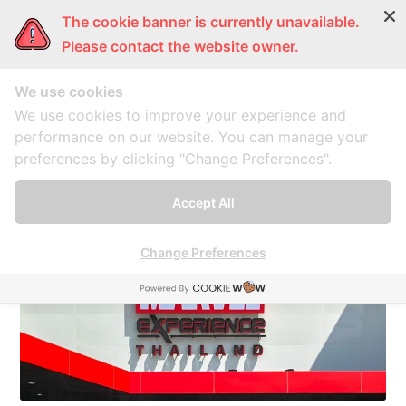
The cookie banner is currently unavailable.
ผู้หญิงแก้มกลม
การ์ตูนแก้มกลม
แก้มกลมพากิน
แก้มก
Please contact the website owner.
We use cookies
Experience
We use cookies to improve your experience and
performance on our website. You can manage your
preferences by clicking "Change Preferences".
A collection of 1 post
Accept All
Change Preferences