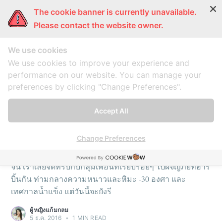
The cookie banner is currently unavailable.
ผู้หญิงแก้มกลม
การ์ตูนแก้มกลม
แก้มกลมพากิน
แก้มก
Please contact the website owner.
We use cookies
ฮาร์บิ้น
We use cookies to improve your experience and
performance on our website. You can manage your
preferences by clicking "Change Preferences".
A collection of 1 post
Accept All
TRAVEL
จองตั๋วรถไฟจีน ปักกิ่ง-ฮาร์บิ้น 2017
Change Preferences
เค้าว่ากันว่า(เค้าคือใคร) ถ้าอยากผจญภัย ให้ลองขึ้นรถไฟที่
จีน เราเลยจัดทริปกับกลุ่มเพื่อนที่เรียบร้อยๆ ไปผจญภัยที่ฮาร์
บิ้นกัน ท่ามกลางความหนาวและหิมะ -30 องศา และ
เทศกาลน้ำแข็ง แต่วันนี้จะยังรี
ผู้หญิงแก้มกลม
5 ธ.ค. 2016
•
1 MIN READ