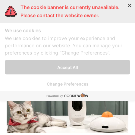
The cookie banner is currently unavailable.
ผู้หญิงแก้มกลม
การ์ตูนแก้มกลม
แก้มกลมพากิน
แก้มก
Please contact the website owner.
We use cookies
lazada
We use cookies to improve your experience and
performance on our website. You can manage your
preferences by clicking "Change Preferences".
A collection of 1 post
Accept All
Change Preferences