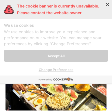
The cookie banner is currently unavailable.
ผู้หญิงแก้มกลม
การ์ตูนแก้มกลม
แก้มกลมพากิน
แก้มก
Please contact the website owner.
We use cookies
Myeongdong
We use cookies to improve your experience and
performance on our website. You can manage your
preferences by clicking "Change Preferences".
A collection of 1 post
Accept All
Change Preferences