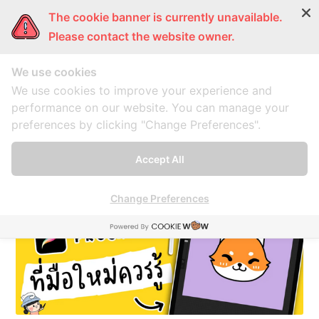
The cookie banner is currently unavailable.
ผู้หญิงแก้มกลม
การ์ตูนแก้มกลม
แก้มกลมพากิน
แก้มก
Please contact the website owner.
We use cookies
โปรครีเอต
We use cookies to improve your experience and
performance on our website. You can manage your
preferences by clicking "Change Preferences".
A collection of 1 post
Accept All
Change Preferences