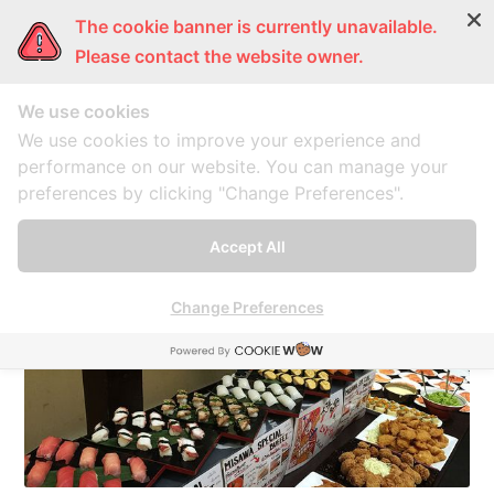
The cookie banner is currently unavailable.
ผู้หญิงแก้มกลม
การ์ตูนแก้มกลม
แก้มกลมพากิน
แก้มก
Please contact the website owner.
We use cookies
PopularPost
We use cookies to improve your experience and
performance on our website. You can manage your
preferences by clicking "Change Preferences".
A collection of 1 post
Accept All
Change Preferences