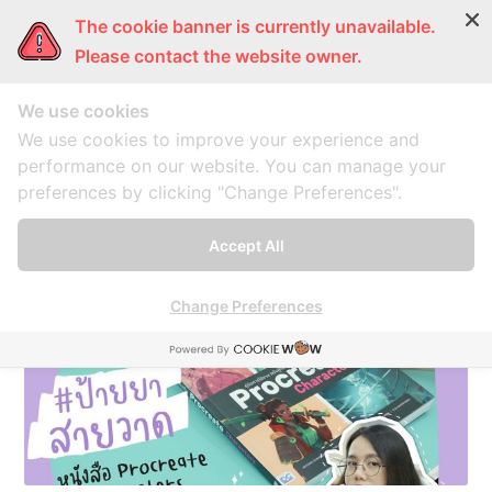
The cookie banner is currently unavailable.
ผู้หญิงแก้มกลม
การ์ตูนแก้มกลม
แก้มกลมพากิน
แก้มก
Please contact the website owner.
We use cookies
Procreate
We use cookies to improve your experience and
performance on our website. You can manage your
preferences by clicking "Change Preferences".
A collection of 2 posts
Accept All
Change Preferences