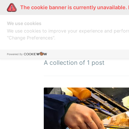
The cookie banner is currently unavailable.
ผู้หญิงแก้มกลม
การ์ตูนแก้มกลม
แก
We use cookies
We use cookies to improve your experience and perfor
"Change Preferences".
streetfood
A collection of 1 post