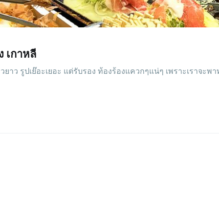
ง เกาหลี
ย๊าวยาว รูปเย๊อะเยอะ แต่รับรอง ท้องร้องแควกๆแน่ๆ เพราะเราจะพา